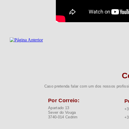
C
Caso pretenda falar com um dos nossos profissi
Por Correio:
P
Apartado 13
+3
Sever do Vouga
3740-014 Cedrim
+3